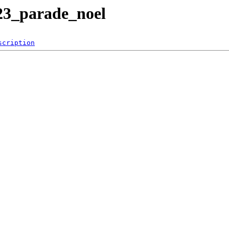
23_parade_noel
scription