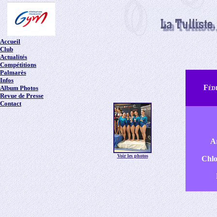
Accueil
Club
Actualités
Compétitions
Palmarès
Infos
Fédé
Album Photos
Revue de Presse
Contact
Ar
Voir les photos
Chlo