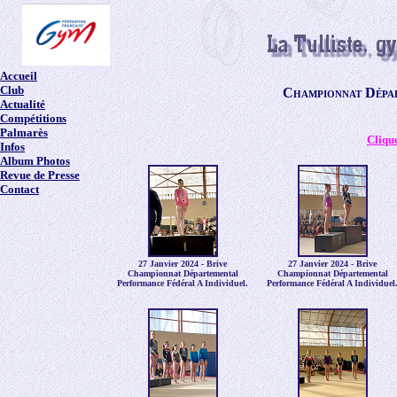
Accueil
Club
Championnat Dépar
Actualité
Compétitions
Palmarès
Clique
Infos
Album Photos
Revue de Presse
Contact
27 Janvier 2024 - Brive
27 Janvier 2024 - Brive
Championnat Départemental
Championnat Départemental
Performance Fédéral A Individuel.
Performance Fédéral A Individuel