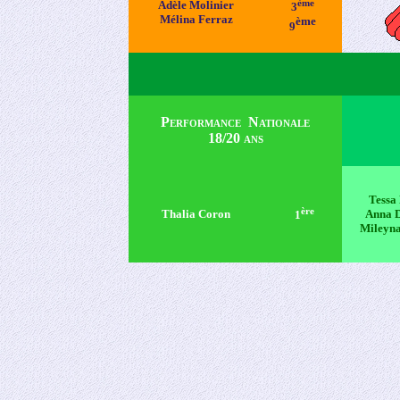
ème
Adèle Molinier
3
Mélina Ferraz
ème
9
Performance Nationale
18/20 ans
Tessa 
ère
Thalia Coron
Anna 
1
Mileyna