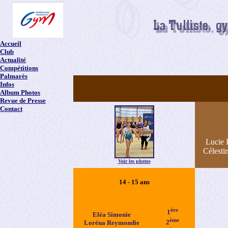
Accueil
Club
Actualité
Compétitions
Palmarès
Infos
Album Photos
Revue de Presse
Contact
Lucie 
Célesti
Voir les photos
14 - 15 ans
ère
1
Eléa Simonie
ème
2
Loréna Reymondie