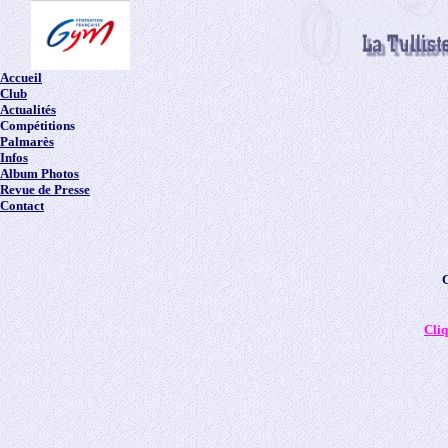
Accueil
Club
Actualités
Compétitions
Palmarès
Infos
Album Photos
Revue de Presse
Contact
C
Cliq