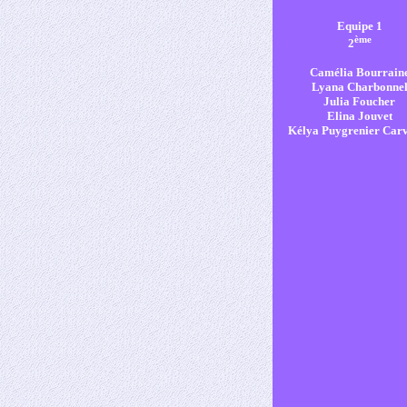
Equipe 1
ème
2
Camélia Bourrain
Lyana Charbonne
Julia Foucher
Elina Jouvet
Kélya Puygrenier Car