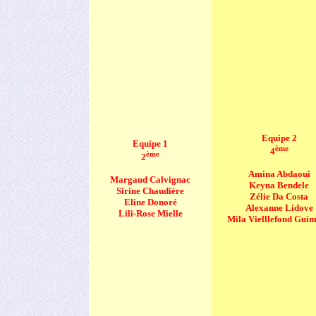
Equipe 2
Equipe 1
ème
4
ème
2
Amina Abdaoui
Margaud Calvignac
Keyna Bendele
Sirine Chaudière
Zélie Da Costa
Eline Donoré
Alexanne Lidove
Lili-Rose Mielle
Mila Vielllefond Gui