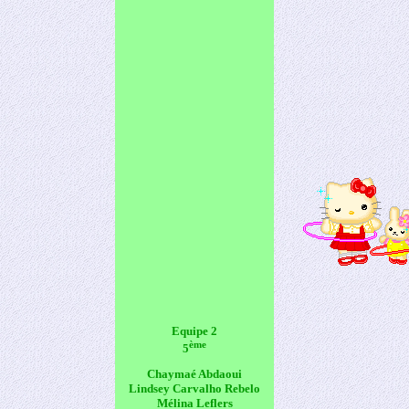
Equipe 2
ème
5
Chaymaé Abdaoui
Lindsey Carvalho Rebelo
Mélina Leflers